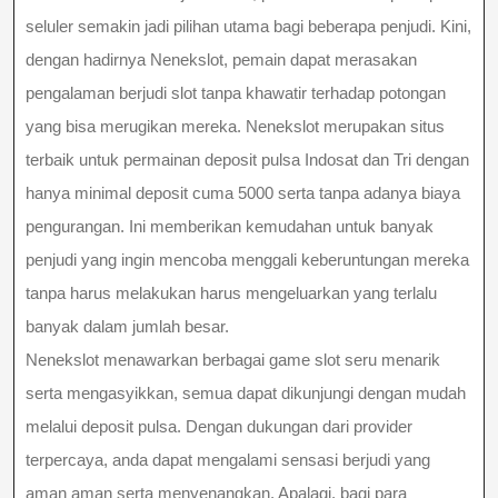
seluler semakin jadi pilihan utama bagi beberapa penjudi. Kini,
dengan hadirnya Nenekslot, pemain dapat merasakan
pengalaman berjudi slot tanpa khawatir terhadap potongan
yang bisa merugikan mereka. Nenekslot merupakan situs
terbaik untuk permainan deposit pulsa Indosat dan Tri dengan
hanya minimal deposit cuma 5000 serta tanpa adanya biaya
pengurangan. Ini memberikan kemudahan untuk banyak
penjudi yang ingin mencoba menggali keberuntungan mereka
tanpa harus melakukan harus mengeluarkan yang terlalu
banyak dalam jumlah besar.
Nenekslot menawarkan berbagai game slot seru menarik
serta mengasyikkan, semua dapat dikunjungi dengan mudah
melalui deposit pulsa. Dengan dukungan dari provider
terpercaya, anda dapat mengalami sensasi berjudi yang
aman aman serta menyenangkan. Apalagi, bagi para