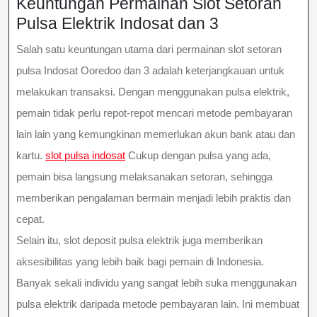
Keuntungan Permainan Slot Setoran
Pulsa Elektrik Indosat dan 3
Salah satu keuntungan utama dari permainan slot setoran
pulsa Indosat Ooredoo dan 3 adalah keterjangkauan untuk
melakukan transaksi. Dengan menggunakan pulsa elektrik,
pemain tidak perlu repot-repot mencari metode pembayaran
lain lain yang kemungkinan memerlukan akun bank atau dan
kartu.
slot pulsa indosat
Cukup dengan pulsa yang ada,
pemain bisa langsung melaksanakan setoran, sehingga
memberikan pengalaman bermain menjadi lebih praktis dan
cepat.
Selain itu, slot deposit pulsa elektrik juga memberikan
aksesibilitas yang lebih baik bagi pemain di Indonesia.
Banyak sekali individu yang sangat lebih suka menggunakan
pulsa elektrik daripada metode pembayaran lain. Ini membuat