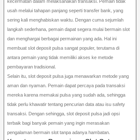
kecermatan dalam melaksanakan transaksi. Pemain tidak
usah melalui tahapan panjang seperti transfer bank, yang
sering kali menghabiskan waktu. Dengan cuma sejumlah
langkah sederhana, pemain dapat segera mulai bermain slot
dan menghargai berbagai permainan yang ada. Hal ini
membuat slot deposit pulsa sangat populer, terutama di
antara pemain yang tidak memiliki akses ke metode
pembayaran tradisional.
Selain itu, slot deposit pulsa juga menawarkan metode yang
aman dan nyaman. Pemain dapat percaya pada transaksi
mereka karena memakai pulsa yang sudah ada, sehingga
tidak perlu khawatir tentang pencurian data atau isu safety
transaksi. Dengan sehingga, slot deposit pulsa jadi opsi
terbaik bagi banyak pemain yang ingin merasakan
pengalaman bermain slot tanpa adanya hambatan.