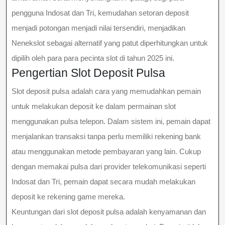
pengguna Indosat dan Tri, kemudahan setoran deposit
menjadi potongan menjadi nilai tersendiri, menjadikan
Nenekslot sebagai alternatif yang patut diperhitungkan untuk
dipilih oleh para para pecinta slot di tahun 2025 ini.
Pengertian Slot Deposit Pulsa
Slot deposit pulsa adalah cara yang memudahkan pemain
untuk melakukan deposit ke dalam permainan slot
menggunakan pulsa telepon. Dalam sistem ini, pemain dapat
menjalankan transaksi tanpa perlu memiliki rekening bank
atau menggunakan metode pembayaran yang lain. Cukup
dengan memakai pulsa dari provider telekomunikasi seperti
Indosat dan Tri, pemain dapat secara mudah melakukan
deposit ke rekening game mereka.
Keuntungan dari slot deposit pulsa adalah kenyamanan dan