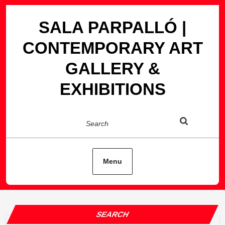
Skip
to
SALA PARPALLÓ |
content
CONTEMPORARY ART
GALLERY &
EXHIBITIONS
Search
Menu
SEARCH