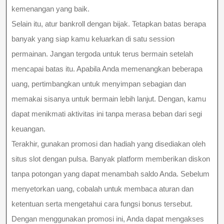
kemenangan yang baik.
Selain itu, atur bankroll dengan bijak. Tetapkan batas berapa
banyak yang siap kamu keluarkan di satu session
permainan. Jangan tergoda untuk terus bermain setelah
mencapai batas itu. Apabila Anda memenangkan beberapa
uang, pertimbangkan untuk menyimpan sebagian dan
memakai sisanya untuk bermain lebih lanjut. Dengan, kamu
dapat menikmati aktivitas ini tanpa merasa beban dari segi
keuangan.
Terakhir, gunakan promosi dan hadiah yang disediakan oleh
situs slot dengan pulsa. Banyak platform memberikan diskon
tanpa potongan yang dapat menambah saldo Anda. Sebelum
menyetorkan uang, cobalah untuk membaca aturan dan
ketentuan serta mengetahui cara fungsi bonus tersebut.
Dengan menggunakan promosi ini, Anda dapat mengakses