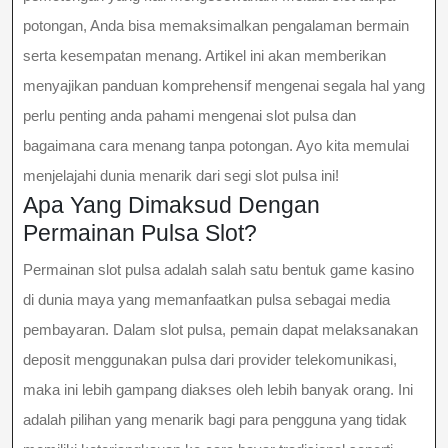
potongan, Anda bisa memaksimalkan pengalaman bermain
serta kesempatan menang. Artikel ini akan memberikan
menyajikan panduan komprehensif mengenai segala hal yang
perlu penting anda pahami mengenai slot pulsa dan
bagaimana cara menang tanpa potongan. Ayo kita memulai
menjelajahi dunia menarik dari segi slot pulsa ini!
Apa Yang Dimaksud Dengan
Permainan Pulsa Slot?
Permainan slot pulsa adalah salah satu bentuk game kasino
di dunia maya yang memanfaatkan pulsa sebagai media
pembayaran. Dalam slot pulsa, pemain dapat melaksanakan
deposit menggunakan pulsa dari provider telekomunikasi,
maka ini lebih gampang diakses oleh lebih banyak orang. Ini
adalah pilihan yang menarik bagi para pengguna yang tidak