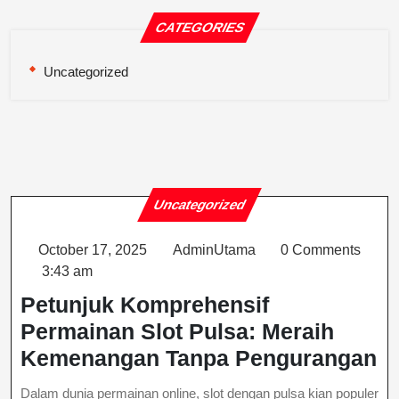
CATEGORIES
Uncategorized
Uncategorized
Category
October
AdminUtama
October 17, 2025
AdminUtama
0 Comments
17,
3:43 am
2025
Petunjuk Komprehensif
Permainan Slot Pulsa: Meraih
Kemenangan Tanpa Pengurangan
Dalam dunia permainan online, slot dengan pulsa kian populer