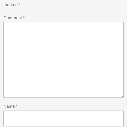
marked
*
Comment
*
Name
*