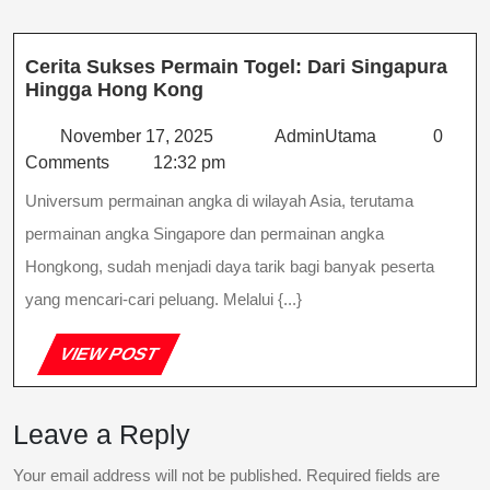
Cerita Sukses Permain Togel: Dari Singapura
Cerita
Hingga Hong Kong
Sukses
Permain
November
AdminUtama
November 17, 2025
AdminUtama
0
Togel:
17,
Comments
12:32 pm
Dari
2025
Universum permainan angka di wilayah Asia, terutama
Singapura
Hingga
permainan angka Singapore dan permainan angka
Hong
Hongkong, sudah menjadi daya tarik bagi banyak peserta
Kong
yang mencari-cari peluang. Melalui {...}
VIEW
VIEW POST
POST
Leave a Reply
Your email address will not be published.
Required fields are