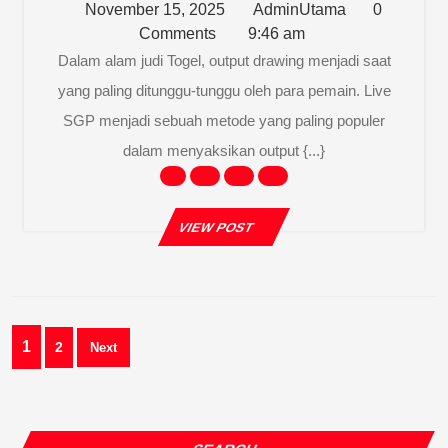
Apa
November
AdminUtama
November 15, 2025
AdminUtama
0
Arti
15,
Comments
9:46 am
Results
2025
Dalam alam judi Togel, output drawing menjadi saat
Undian
yang paling ditunggu-tunggu oleh para pemain. Live
For
Anda?
SGP menjadi sebuah metode yang paling populer
dalam menyaksikan output {...}
Facebook
Linkedin
Twitter
Instagram
VIEW
VIEW POST
POST
Posts
1
2
Next
pagination