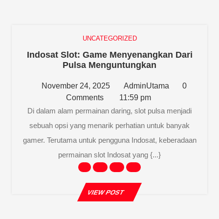
UNCATEGORIZED
Indosat Slot: Game Menyenangkan Dari
Indosat
Pulsa Menguntungkan
Slot:
Game
November
AdminUtama
November 24, 2025
AdminUtama
0
Menyenangka
24,
Comments
11:59 pm
Dari
2025
Di dalam alam permainan daring, slot pulsa menjadi
Pulsa
sebuah opsi yang menarik perhatian untuk banyak
Menguntungka
gamer. Terutama untuk pengguna Indosat, keberadaan
permainan slot Indosat yang {...}
Facebook
Linkedin
Twitter
Instagram
VIEW
VIEW POST
POST