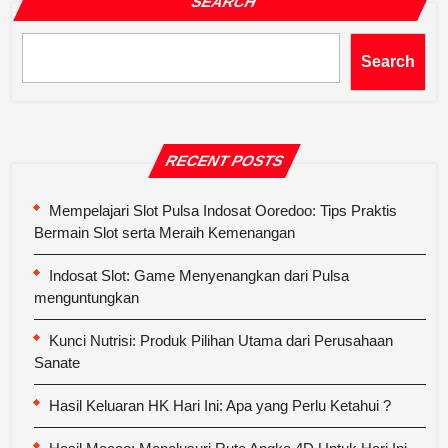
SEARCH
Search
RECENT POSTS
Mempelajari Slot Pulsa Indosat Ooredoo: Tips Praktis
Bermain Slot serta Meraih Kemenangan
Indosat Slot: Game Menyenangkan dari Pulsa
menguntungkan
Kunci Nutrisi: Produk Pilihan Utama dari Perusahaan
Sanate
Hasil Keluaran HK Hari Ini: Apa yang Perlu Ketahui ?