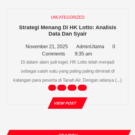
UNCATEGORIZED
Strategi Menang Di HK Lotto: Analisis
Strategi
Data Dan Syair
Menang
Di
November
AdminUtama
November 21, 2025
AdminUtama
0
HK
21,
Comments
9:35 am
Lotto:
2025
Di dalam alam judi togel, HK Lotto telah menjadi
Analisis
sebagai salah satu yang paling paling diminati di
Data
Dan
kalangan para peserta di Tanah Air. Dengan adanya {...}
Syair
Facebook
Linkedin
Twitter
Instagram
VIEW
VIEW POST
POST