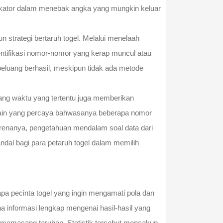
ndikator dalam menebak angka yang mungkin keluar
strategi bertaruh togel. Melalui menelaah
dentifikasi nomor-nomor yang kerap muncul atau
eluang berhasil, meskipun tidak ada metode
ntang waktu yang tertentu juga memberikan
in yang percaya bahwasanya beberapa nomor
 karenanya, pengetahuan mendalam soal data dari
ndal bagi para petaruh togel dalam memilih
apa pecinta togel yang ingin mengamati pola dan
 informasi lengkap mengenai hasil-hasil yang
t memasang taruhan. Statistik tersebut mencakup