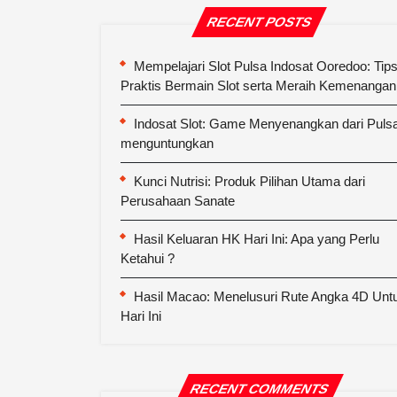
RECENT POSTS
Mempelajari Slot Pulsa Indosat Ooredoo: Tip
Praktis Bermain Slot serta Meraih Kemenangan
Indosat Slot: Game Menyenangkan dari Puls
menguntungkan
Kunci Nutrisi: Produk Pilihan Utama dari
Perusahaan Sanate
Hasil Keluaran HK Hari Ini: Apa yang Perlu
Ketahui ?
Hasil Macao: Menelusuri Rute Angka 4D Unt
Hari Ini
RECENT COMMENTS