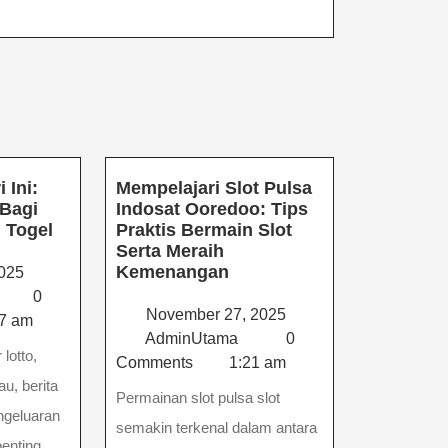
 Ini:
Mempelajari Slot Pulsa
 Bagi
Indosat Ooredoo: Tips
Hasil
 Togel
Praktis Bermain Slot
Macau
Serta Meraih
Hari
Mempelajari
Kemenangan
November
025
Ini:
Slot
AdminUtama
6,
0
Update
Pulsa
November
November 27, 2025
2025
7 am
Terbaru
Indosat
AdminUtama
27,
AdminUtama
0
Bagi
Ooredoo:
lotto,
2025
Comments
1:21 am
Pecinta
Tips
u, berita
Pasaran
Praktis
Permainan slot pulsa slot
ngeluaran
Togel
Bermain
semakin terkenal dalam antara
Slot
enting.