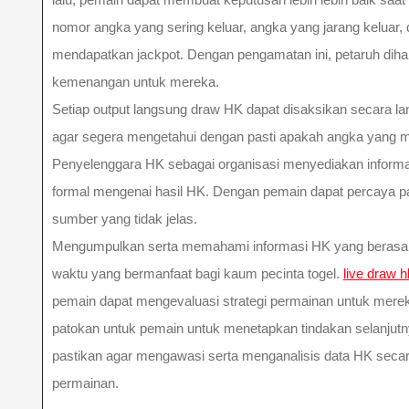
nomor angka yang sering keluar, angka yang jarang kelua
mendapatkan jackpot. Dengan pengamatan ini, petaruh d
kemenangan untuk mereka.
Setiap output langsung draw HK dapat disaksikan secara l
agar segera mengetahui dengan pasti apakah angka yang me
Penyelenggara HK sebagai organisasi menyediakan informas
formal mengenai hasil HK. Dengan pemain dapat percaya pa
sumber yang tidak jelas.
Mengumpulkan serta memahami informasi HK yang berasal 
waktu yang bermanfaat bagi kaum pecinta togel.
live draw h
pemain dapat mengevaluasi strategi permainan untuk mereka
patokan untuk pemain untuk menetapkan tindakan selanjutny
pastikan agar mengawasi serta menganalisis data HK secar
permainan.