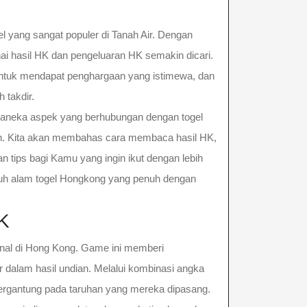
ai hasil HK dan pengeluaran HK semakin dicari.
ntuk mendapat penghargaan yang istimewa, dan
 takdir.
beraneka aspek yang berhubungan dengan togel
in. Kita akan membahas cara membaca hasil HK,
ips bagi Kamu yang ingin ikut dengan lebih
h jauh alam togel Hongkong yang penuh dengan
HK
kenal di Hong Kong. Game ini memberi
dalam hasil undian. Melalui kombinasi angka
ergantung pada taruhan yang mereka dipasang.