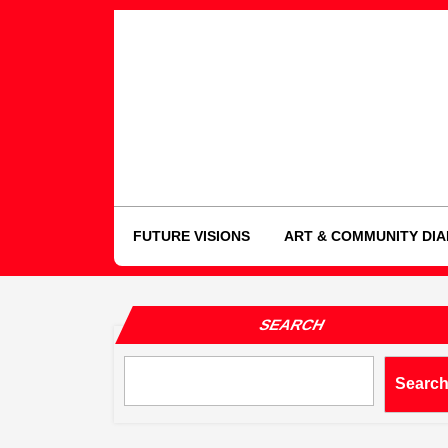
Skip
to
content
FUTURE VISIONS
ART & COMMUNITY DI
SEARCH
Searc